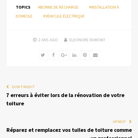
TOPICS
#BORNE DE RECHARGE
#INSTALLATION À
DOMICILE
#VÉHICULE ÉLECTRIQUE
2 ANS
AGO
ELEONORE DUMONT
Twitter
Facebook
Google+
LinkedIn
Pinterest
Email
DON'T MISS IT
7 erreurs à éviter lors de la rénovation de votre
toiture
UP NEXT
Réparez et remplacez vos tuiles de toiture comme