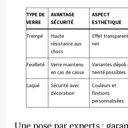
TYPE DE
AVANTAGE
ASPECT
VERRE
SÉCURITÉ
ESTHÉTIQUE
Trempé
Haute
Effet transparen
résistance aux
net
chocs
Feuilleté
Verre maintenu
Variantes dépoli
en cas de casse
teinté possibles
Laqué
Sécurité avec
Couleurs et
décoration
finitions
personnalisées
Une pose par experts : garan