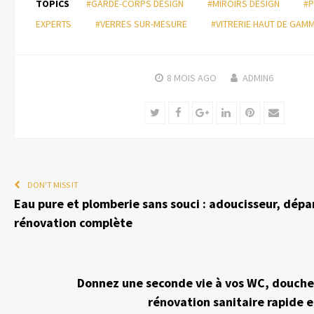
TOPICS
#GARDE-CORPS DESIGN
#MIROIRS DESIGN
#P
EXPERTS
#VERRES SUR-MESURE
#VITRERIE HAUT DE GAM
8 MOIS
AGO
ADMIN6
Twitter
Facebook
Google+
LinkedIn
Pinterest
Email
DON'T MISS IT
Eau pure et plomberie sans souci : adoucisseur, dép
rénovation complète
Donnez une seconde vie à vos WC, douches
rénovation sanitaire rapide 