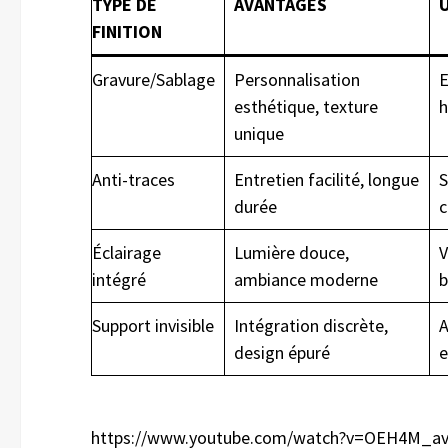
TYPE DE
AVANTAGES
FINITION
Gravure/Sablage
Personnalisation
E
esthétique, texture
h
unique
Anti-traces
Entretien facilité, longue
S
durée
c
Éclairage
Lumière douce,
V
intégré
ambiance moderne
b
Support invisible
Intégration discrète,
A
design épuré
e
https://www.youtube.com/watch?v=OEH4M_a