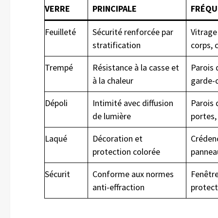
VERRE
PRINCIPALE
FRÉQU
Feuilleté
Sécurité renforcée par
Vitrage
stratification
corps, 
Trempé
Résistance à la casse et
Parois 
à la chaleur
garde-
Dépoli
Intimité avec diffusion
Parois 
de lumière
portes,
Laqué
Décoration et
Crédenc
protection colorée
pannea
Sécurit
Conforme aux normes
Fenêtres
anti-effraction
protect