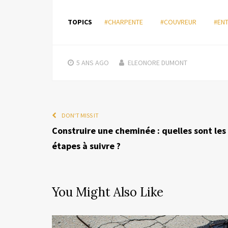
TOPICS
#CHARPENTE
#COUVREUR
#ENT
5 ANS
AGO
ELEONORE DUMONT
DON'T MISS IT
Construire une cheminée : quelles sont les
étapes à suivre ?
You Might Also Like