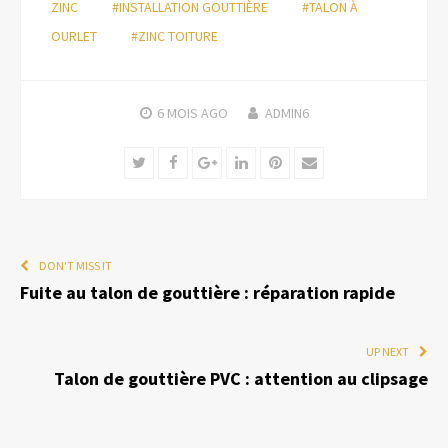
ZINC
#INSTALLATION GOUTTIÈRE
#TALON À
OURLET
#ZINC TOITURE
6 MOIS
AGO
ADMIN6
Twitter
Facebook
Google+
LinkedIn
Pinterest
Email
DON'T MISS IT
Fuite au talon de gouttière : réparation rapide
UP NEXT
Talon de gouttière PVC : attention au clipsage