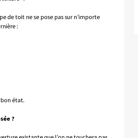
ype de toit ne se pose pas sur n’importe
rnière :
 bon état.
osée ?
couverture existante que l’on ne touchera pas.