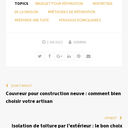
TOPICS
#BUDGET POUR RÉPARATION
#ENTRETIEN
DE LA MAISON
#MÉTHODES DE RÉPARATION
#RÉPARER UNE FUITE
#TRAVAUX DOMICILIAIRES
1 AN
AGO
ADMIN6
Twitter
Facebook
Google+
LinkedIn
Pinterest
Email
DON'T MISS IT
Couvreur pour construction neuve : comment bien
choisir votre artisan
UP NEXT
Isolation de toiture par l’extérieur : le bon choix