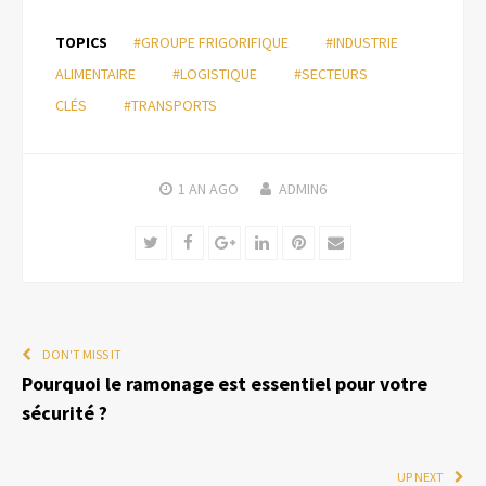
TOPICS
#GROUPE FRIGORIFIQUE
#INDUSTRIE
ALIMENTAIRE
#LOGISTIQUE
#SECTEURS
CLÉS
#TRANSPORTS
1 AN
AGO
ADMIN6
Twitter
Facebook
Google+
LinkedIn
Pinterest
Email
DON'T MISS IT
Pourquoi le ramonage est essentiel pour votre
sécurité ?
UP NEXT