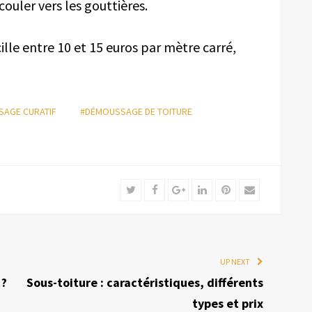
couler vers les gouttières.
lle entre 10 et 15 euros par mètre carré,
AGE CURATIF
#DÉMOUSSAGE DE TOITURE
Twitter
Facebook
Google+
LinkedIn
Pinterest
Email
UP NEXT
 ?
Sous-toiture : caractéristiques, différents
types et prix