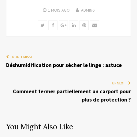
1 MOIS
AGO
ADMIN6
Twitter
Facebook
Google+
LinkedIn
Pinterest
Email
DON'T MISS IT
Déshumidification pour sécher le linge : astuce
UP NEXT
Comment fermer partiellement un carport pour
plus de protection ?
You Might Also Like