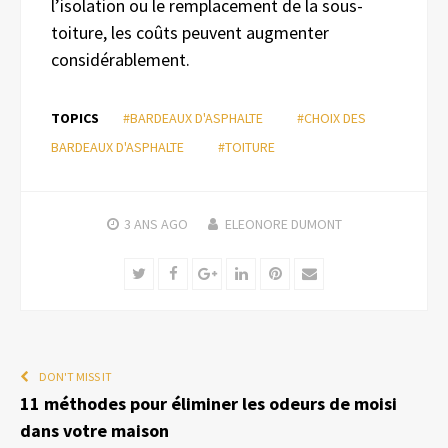
l’isolation ou le remplacement de la sous-
toiture, les coûts peuvent augmenter
considérablement.
TOPICS
#BARDEAUX D'ASPHALTE
#CHOIX DES
BARDEAUX D'ASPHALTE
#TOITURE
3 ANS
AGO
ELEONORE DUMONT
Twitter
Facebook
Google+
LinkedIn
Pinterest
Email
DON'T MISS IT
11 méthodes pour éliminer les odeurs de moisi
dans votre maison