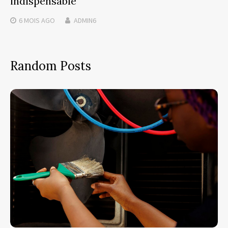
indispensable
6 MOIS
AGO
ADMIN6
Random Posts