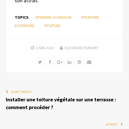
son attrait.
TOPICS
#PEINDRE SA MAISON
#PEINTURE
EXTÉRIEURE
#TOITURE
2 ANS
AGO
ELEONORE DUMONT
Twitter
Facebook
Google+
LinkedIn
Pinterest
Email
DON'T MISS IT
Installer une toiture végétale sur une terrasse :
comment procéder ?
UP NEXT