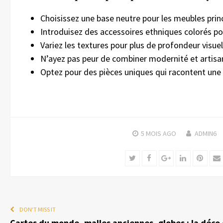
Choisissez une base neutre pour les meubles prin
Introduisez des accessoires ethniques colorés po
Variez les textures pour plus de profondeur visuell
N’ayez pas peur de combiner modernité et artisan
Optez pour des pièces uniques qui racontent une 
5 MOIS
AGO
ADMIN6
Twitter
Facebook
Google+
LinkedIn
Pinter
DON'T MISS IT
Cartes du monde, malles anciennes, globes : la déco