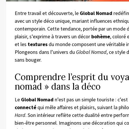
Entre travail et découverte, le
Global Nomad
redéfin
avec un style déco unique, mariant influences ethniq
contemporain. Cette tendance, portée par un mode de v
plaisir, s’exprime à travers un décor
bohème
, coloré 
et les
textures
du monde composent une véritable inv
Plongeons dans l’univers du
Global Nomad
, ce style 
sans bouger.
Comprendre l’esprit du voya
nomad » dans la déco
Le
Global Nomad
n’est pas un simple touriste : c’es
connecté
qui mêle affaires et plaisirs, suivant la phi
Hard
. Son intérieur reflète cette dualité entre perfo
bien-être personnel. Imaginons une décoration qui co