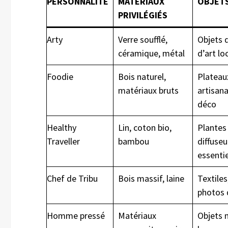
PERSONNALITÉ
MATÉRIAUX
OBJETS
PRIVILÉGIÉS
Arty
Verre soufflé,
Objets 
céramique, métal
d’art lo
Foodie
Bois naturel,
Plateaux
matériaux bruts
artisana
déco
Healthy
Lin, coton bio,
Plantes 
Traveller
bambou
diffuseu
essentie
Chef de Tribu
Bois massif, laine
Textiles
photos 
Homme pressé
Matériaux
Objets 