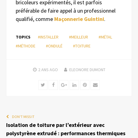
bricoleurs expérimentés, il est parfois
préférable de faire appel à un professionnel
qualifié, comme
Maçonnerie Guintini
.
TOPICS
#INSTALLER
#MEILLEUR
#MÉTAL
#MÉTHODE
#ONDULÉ
#TOITURE
2 ANS
AGO
ELEONORE DUMONT
Twitter
Facebook
Google+
LinkedIn
Pinterest
Email
DON'T MISS IT
Isolation de toiture par l’extérieur avec
polystyrène extrudé : performances thermiques