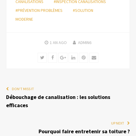
CANALISATIONS
#INSPECTION CANALISATIONS
#PRÉVENTION PROBLÈMES
#SOLUTION
MODERNE
1 AN
AGO
ADMIN6
Twitter
Facebook
Google+
LinkedIn
Pinterest
Email
DON'T MISS IT
Débouchage de canalisation : les solutions
efficaces
UP NEXT
Pourquoi faire entretenir sa toiture ?