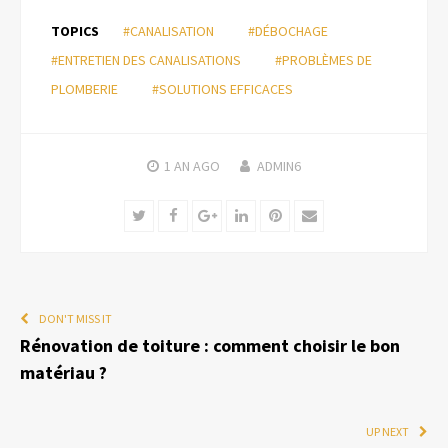
TOPICS
#CANALISATION
#DÉBOCHAGE
#ENTRETIEN DES CANALISATIONS
#PROBLÈMES DE
PLOMBERIE
#SOLUTIONS EFFICACES
1 AN
AGO
ADMIN6
Twitter
Facebook
Google+
LinkedIn
Pinterest
Email
DON'T MISS IT
Rénovation de toiture : comment choisir le bon
matériau ?
UP NEXT