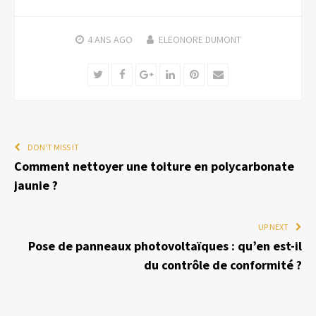
4 ANS
AGO
ELEONORE DUMONT
Twitter
Facebook
Google+
LinkedIn
Pinterest
Email
DON'T MISS IT
Comment nettoyer une toiture en polycarbonate
jaunie ?
UP NEXT
Pose de panneaux photovoltaïques : qu’en est-il
du contrôle de conformité ?