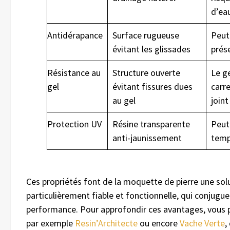
d’ea
Antidérapance
Surface rugueuse
Peut
évitant les glissades
prés
Résistance au
Structure ouverte
Le ge
gel
évitant fissures dues
carre
au gel
joint
Protection UV
Résine transparente
Peut 
anti-jaunissement
tem
Ces propriétés font de la moquette de pierre une sol
particulièrement fiable et fonctionnelle, qui conjugue
performance. Pour approfondir ces avantages, vous 
par exemple
Resin’Architecte
ou encore
Vache Verte
,