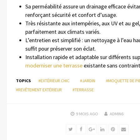
Sa perméabilité assure un drainage efficace évitan
renforçant sécurité et confort d’usage.
Très résistante aux intempéries, aux UV et au gel,
parfaitement aux climats variés.
L’entretien est simplifié : un nettoyage à l’eau h
suffit pour préserver son éclat.
Installation rapide et adaptable sur différents su
moderniser une terrasse
existante sans contraint
TOPICS
#EXTÉRIEUR CHIC
#JARDIN
#MOQUETTE DE PI
#REVÊTEMENT EXTÉRIEUR
#TERRASSE
9 MOIS
AGO
ADMIN6
Twitter
Facebook
Google+
LinkedIn
Pinterest
Email