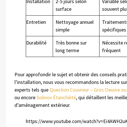
Installation
2-5 jours selon
Variable se
surface
souvent plu
Entretien
Nettoyage annuel
Traitements
simple
spécifiques
Durabilité
Très bonne sur
Nécessite r
long terme
fréquent
Pour approfondir le sujet et obtenir des conseils pra
l’installation, nous vous recommandons la lecture sur
experts tels que
Question Couvreur – Gros Oeuvre o
ou encore
Solinov Étanchéité
, qui détaillent les meil
d’aménagement extérieur.
https://www.youtube.com/watch?v=Ei4AWH2