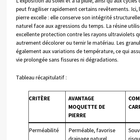
L’exposition au soleil et à la pluie, ainsi qu’aux cycles
peut fragiliser rapidement certains revêtements. Ici,
pierre excelle : elle conserve son intégrité structurell
naturel face aux agressions du temps. La résine utilis
excellente protection contre les rayons ultraviolets q
autrement décolorer ou ternir le matériau. Les granul
également aux variations de température, ce qui ass
vie prolongée sans fissures ni dégradations.
Tableau récapitulatif :
CRITÈRE
AVANTAGE
COM
MOQUETTE DE
CAR
PIERRE
Perméabilité
Perméable, favorise
Souv
drainage naturel
risq