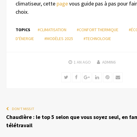
climatiseur, cette
page
vous guide pas à pas pour fair
choix.
TOPICS
#CLIMATISATION
#CONFORT THERMIQUE
#ÉC
D'ÉNERGIE
#MODÈLES 2025
#TECHNOLOGIE
1 AN
AGO
ADMIN6
Twitter
Facebook
Google+
LinkedIn
Pinterest
Email
DON'T MISS IT
Chaudière : le top 5 selon que vous soyez seul, en fam
télétravail