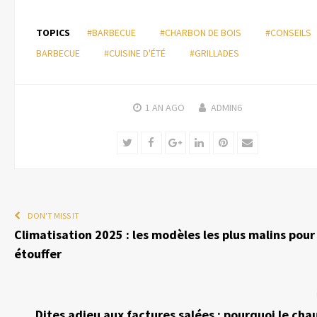
TOPICS
#BARBECUE
#CHARBON DE BOIS
#CONSEILS
BARBECUE
#CUISINE D'ÉTÉ
#GRILLADES
1 AN
AGO
ADMIN6
Twitter
Facebook
Google+
LinkedIn
Pinterest
Email
DON'T MISS IT
Climatisation 2025 : les modèles les plus malins pour
étouffer
Dites adieu aux factures salées : pourquoi le cha