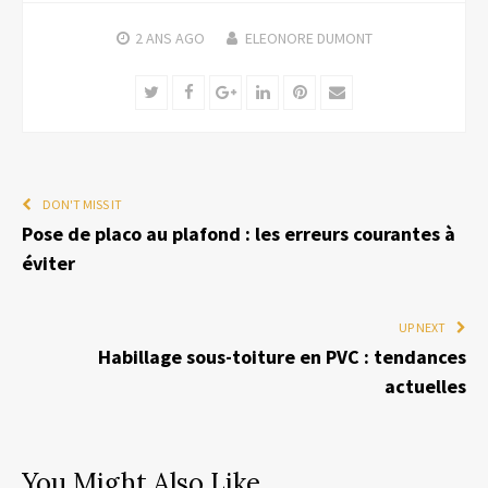
2 ANS
AGO
ELEONORE DUMONT
Twitter
Facebook
Google+
LinkedIn
Pinterest
Email
DON'T MISS IT
Pose de placo au plafond : les erreurs courantes à
éviter
UP NEXT
Habillage sous-toiture en PVC : tendances
actuelles
You Might Also Like