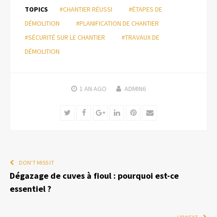
TOPICS
#CHANTIER RÉUSSI
#ÉTAPES DE
DÉMOLITION
#PLANIFICATION DE CHANTIER
#SÉCURITÉ SUR LE CHANTIER
#TRAVAUX DE
DÉMOLITION
1 AN
AGO
ADMIN6
Twitter
Facebook
Google+
LinkedIn
Pinterest
Email
DON'T MISS IT
Dégazage de cuves à fioul : pourquoi est-ce
essentiel ?