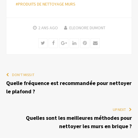
#PRODUITS DE NETTOYAGE MURS
2 ANS
AGO
ELEONORE DUMONT
Twitter
Facebook
Google+
LinkedIn
Pinterest
Email
DON'T MISS IT
Quelle fréquence est recommandée pour nettoyer
le plafond ?
UP NEXT
Quelles sont les meilleures méthodes pour
nettoyer les murs en brique ?