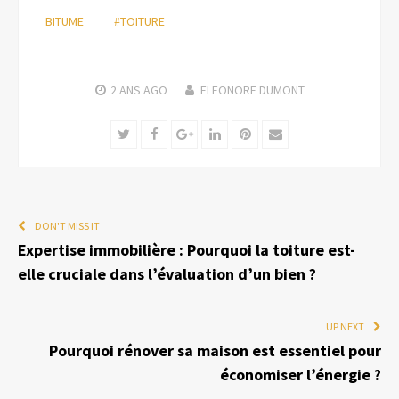
BITUME
#TOITURE
2 ANS
AGO
ELEONORE DUMONT
Twitter
Facebook
Google+
LinkedIn
Pinterest
Email
DON'T MISS IT
Expertise immobilière : Pourquoi la toiture est-
elle cruciale dans l’évaluation d’un bien ?
UP NEXT
Pourquoi rénover sa maison est essentiel pour
économiser l’énergie ?