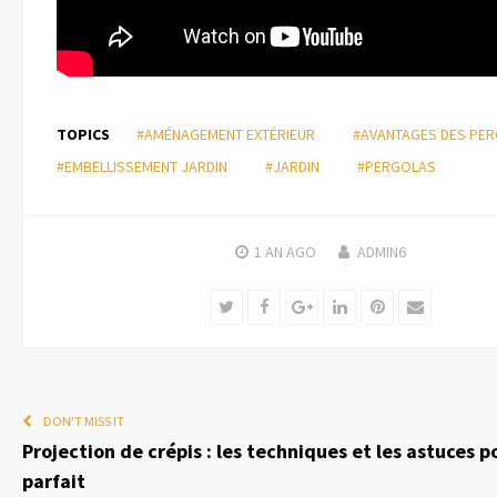
TOPICS
#AMÉNAGEMENT EXTÉRIEUR
#AVANTAGES DES PE
#EMBELLISSEMENT JARDIN
#JARDIN
#PERGOLAS
1 AN
AGO
ADMIN6
Twitter
Facebook
Google+
LinkedIn
Pinterest
Email
DON'T MISS IT
Projection de crépis : les techniques et les astuces 
parfait