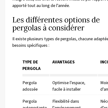
apporté tout au long de l’année.
Les différentes options de
pergolas à considérer
Il existe plusieurs types de pergolas, chacune adapté
besoins spécifiques :
TYPE DE
AVANTAGES
INC
PERGOLA
Pergola
Optimise l’espace,
Moin
adossée
facile à installer
d’a
Pergola
Flexibilité dans
Néce
autoportante
l’aménagement
d’e