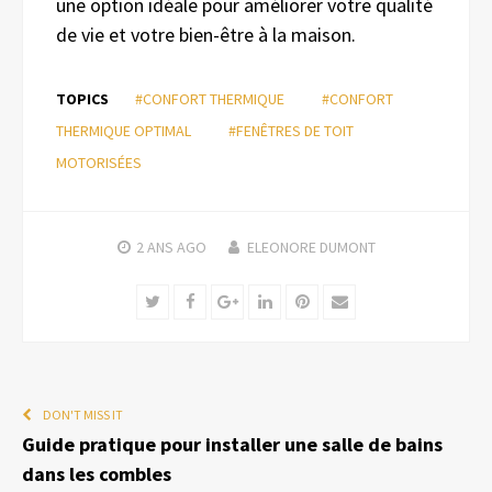
une option idéale pour améliorer votre qualité
de vie et votre bien-être à la maison.
TOPICS
#CONFORT THERMIQUE
#CONFORT
THERMIQUE OPTIMAL
#FENÊTRES DE TOIT
MOTORISÉES
2 ANS
AGO
ELEONORE DUMONT
Twitter
Facebook
Google+
LinkedIn
Pinterest
Email
DON'T MISS IT
Guide pratique pour installer une salle de bains
dans les combles