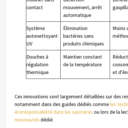
contact
mouvement, arrêt
gaspill
automatique
Système
Élimination
Moins d
autonettoyant
bactéries sans
métho
UV
produits chimiques
Douches à
Maintien constant
Réduct
régulation
de la température
consom
thermique
et d’én
Ces innovations sont largement détaillées sur des re
notamment dans des guides dédiés comme
les tech
écoresponsabilité dans les sanitaires
ou lors de la le
nouveautés
dédié.