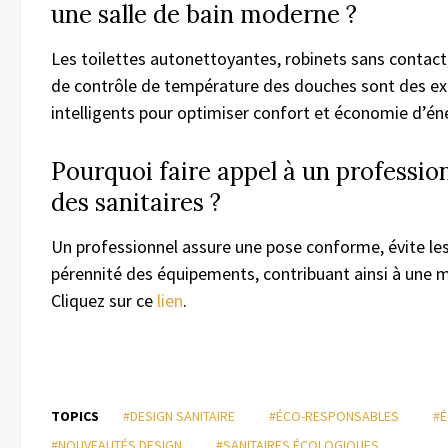
une salle de bain moderne ?
Les toilettes autonettoyantes, robinets sans contac
de contrôle de température des douches sont des e
intelligents pour optimiser confort et économie d’én
Pourquoi faire appel à un profession
des sanitaires ?
Un professionnel assure une pose conforme, évite les 
pérennité des équipements, contribuant ainsi à une mei
Cliquez sur ce
lien
.
TOPICS
#DESIGN SANITAIRE
#ÉCO-RESPONSABLES
#É
#NOUVEAUTÉS DESIGN
#SANITAIRES ÉCOLOGIQUES