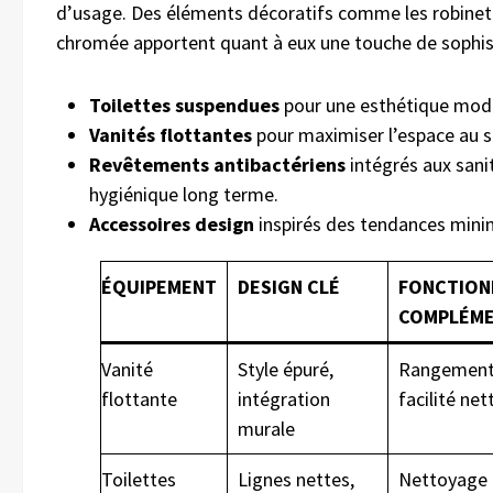
d’usage. Des éléments décoratifs comme les robinett
chromée apportent quant à eux une touche de sophis
Toilettes suspendues
pour une esthétique moder
Vanités flottantes
pour maximiser l’espace au s
Revêtements antibactériens
intégrés aux sani
hygiénique long terme.
Accessoires design
inspirés des tendances minim
ÉQUIPEMENT
DESIGN CLÉ
FONCTION
COMPLÉME
Vanité
Style épuré,
Rangement
flottante
intégration
facilité ne
murale
Toilettes
Lignes nettes,
Nettoyage 