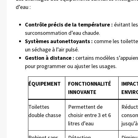
d’eau :
Contrôle précis de la température :
évitant les
surconsommation d’eau chaude.
Systèmes autonettoyants :
comme les toilette
un séchage à l’air pulsé.
Gestion à distance :
certains modèles s’appuient
pour programmer ou ajuster les usages.
ÉQUIPEMENT
FONCTIONNALITÉ
IMPAC
INNOVANTE
ENVIR
Toilettes
Permettent de
Réduct
double chasse
choisir entre 3 et 6
conso
litres d’eau
jusqu’
Robinet sans
Détection
Diminu