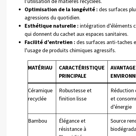
l’utilisation de matières recyclées.
Optimisation de la longévité :
des surfaces plus
agressions du quotidien.
Esthétique naturelle :
intégration d’éléments 
qui donnent du cachet aux espaces sanitaires.
Facilité d’entretien :
des surfaces anti-taches e
l’usage de produits chimiques agressifs.
MATÉRIAU
CARACTÉRISTIQUE
AVANTAGE
PRINCIPALE
ENVIRONN
Céramique
Robustesse et
Réduction 
recyclée
finition lisse
et consom
d’énergie
Bambou
Élégance et
Source ren
résistance à
biodégrada