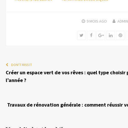
9 MOIS
AGO
ADMIN
Twitter
Facebook
Google+
LinkedIn
Pin
DON'T MISS IT
Créer un espace vert de vos rêves : quel type choisir 
l’année ?
Travaux de rénovation générale : comment réussir vos