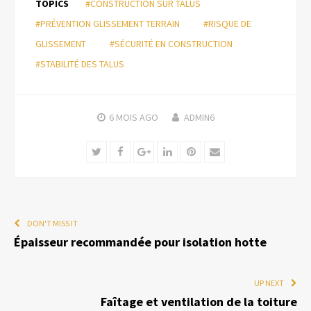
TOPICS
#CONSTRUCTION SUR TALUS
#PRÉVENTION GLISSEMENT TERRAIN
#RISQUE DE
GLISSEMENT
#SÉCURITÉ EN CONSTRUCTION
#STABILITÉ DES TALUS
6 MOIS
AGO
ADMIN6
Twitter
Facebook
Google+
LinkedIn
Pinterest
Email
DON'T MISS IT
Épaisseur recommandée pour isolation hotte
UP NEXT
Faîtage et ventilation de la toiture