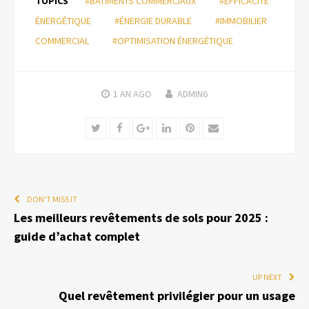
TOPICS
#BÂTIMENTS COMMERCIAUX
#EFFICACITÉ
ÉNERGÉTIQUE
#ÉNERGIE DURABLE
#IMMOBILIER
COMMERCIAL
#OPTIMISATION ÉNERGÉTIQUE
1 AN
AGO
ADMIN6
Twitter
Facebook
Google+
LinkedIn
Pinterest
Email
DON'T MISS IT
Les meilleurs revêtements de sols pour 2025 :
guide d’achat complet
UP NEXT
Quel revêtement privilégier pour un usage