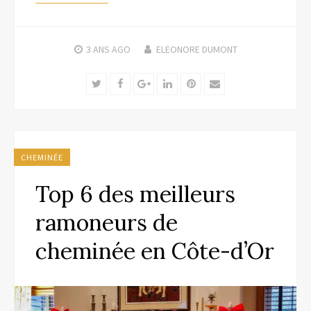
3 ANS
AGO
ELEONORE DUMONT
Twitter
Facebook
Google+
LinkedIn
Pinterest
Email
CHEMINÉE
Top 6 des meilleurs
ramoneurs de
cheminée en Côte-d’Or