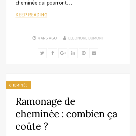
cheminée qui pourront…
KEEP READING
4 ANS
AGO
ELEONORE DUMONT
Twitter
Facebook
Google+
LinkedIn
Pinterest
Email
CHEMINÉE
Ramonage de
cheminée : combien ça
coûte ?